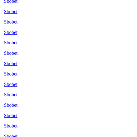
Sbobet
Sbobet
Sbobet
Sbobet
Sbobet
Sbobet
Sbobet
Sbobet
Sbobet
Sbobet
Sbobet
Sbobet
Sbobet