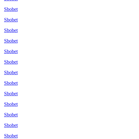
Sbobet
Sbobet
Sbobet
Sbobet
Sbobet
Sbobet
Sbobet
Sbobet
Sbobet
Sbobet
Sbobet
Sbobet
Sbobet