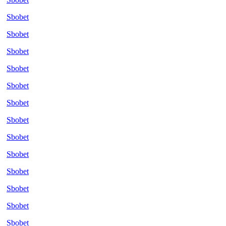
Sbobet
Sbobet
Sbobet
Sbobet
Sbobet
Sbobet
Sbobet
Sbobet
Sbobet
Sbobet
Sbobet
Sbobet
Sbobet