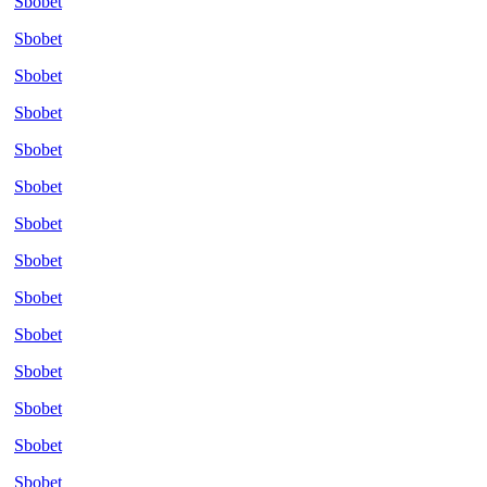
Sbobet
Sbobet
Sbobet
Sbobet
Sbobet
Sbobet
Sbobet
Sbobet
Sbobet
Sbobet
Sbobet
Sbobet
Sbobet