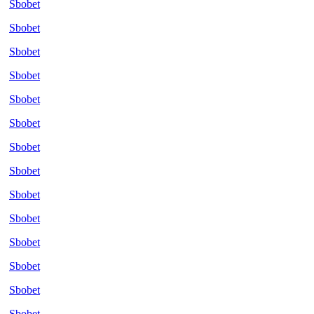
Sbobet
Sbobet
Sbobet
Sbobet
Sbobet
Sbobet
Sbobet
Sbobet
Sbobet
Sbobet
Sbobet
Sbobet
Sbobet