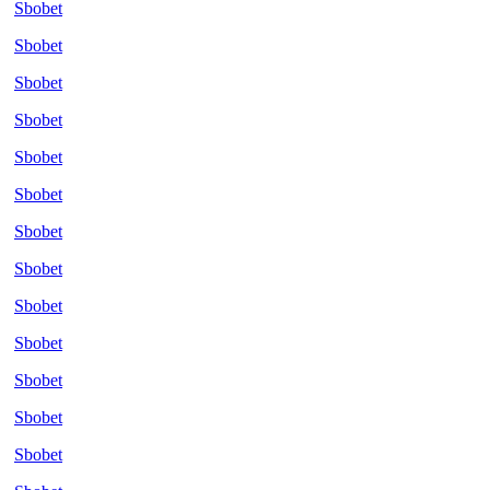
Sbobet
Sbobet
Sbobet
Sbobet
Sbobet
Sbobet
Sbobet
Sbobet
Sbobet
Sbobet
Sbobet
Sbobet
Sbobet