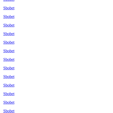
Sbobet
Sbobet
Sbobet
Sbobet
Sbobet
Sbobet
Sbobet
Sbobet
Sbobet
Sbobet
Sbobet
Sbobet
Sbobet