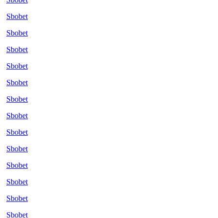
Sbobet
Sbobet
Sbobet
Sbobet
Sbobet
Sbobet
Sbobet
Sbobet
Sbobet
Sbobet
Sbobet
Sbobet
Sbobet