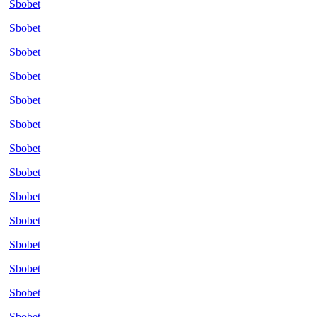
Sbobet
Sbobet
Sbobet
Sbobet
Sbobet
Sbobet
Sbobet
Sbobet
Sbobet
Sbobet
Sbobet
Sbobet
Sbobet