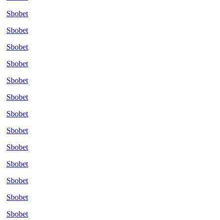
Sbobet
Sbobet
Sbobet
Sbobet
Sbobet
Sbobet
Sbobet
Sbobet
Sbobet
Sbobet
Sbobet
Sbobet
Sbobet