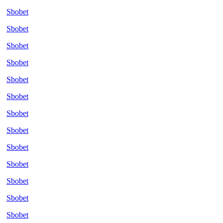
Sbobet
Sbobet
Sbobet
Sbobet
Sbobet
Sbobet
Sbobet
Sbobet
Sbobet
Sbobet
Sbobet
Sbobet
Sbobet