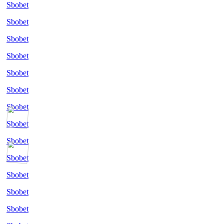
Sbobet
Sbobet
Sbobet
Sbobet
Sbobet
Sbobet
Sbobet
Sbobet
Sbobet
Sbobet
Sbobet
Sbobet
Sbobet